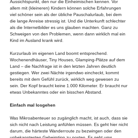
Aussichtspunkt, den nur die Einheimischen kennen. Vor
allem mit (kleineren) Kindern können solche Erfahrungen
viel schöner sein als der übliche Pauschalurlaub, bei dem
die lange Anreise stressig ist. Und die Unterkunft schlechter
als die Internetbilder es uns glauben machten. Ganz zu
Schweigen von den Problemen, wenn dann wirklich mal ein
Kind im Ausland krank wird.
Kurzurlaub im eigenen Land boomt entsprechend.
Wochenendhäuser, Tiny Houses, Glamping-Plätze auf dem
Land – die Nachfrage ist in den letzten Jahren deutlich
gestiegen. Wer zwei Nächte irgendwo eincheckt, kommt
bereits mit dem Gefühl zurück, wirklich weg gewesen zu
sein. Der Kopf braucht keine 1.000 Kilometer. Er braucht nur
etwas Unbekanntes oder ein bisschen Abstand.
Einfach mal losgehen
Was Mikroabenteuer so zugänglich macht, ist auch, dass sie
sich nicht nach Leistung anfühlen müssen. Es geht hier nicht
darum, die härteste Wanderroute zu bezwingen oder den
unbekanntesten Geheimtipp zu posten. Es geht ums