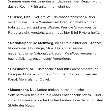
Sommer einer der beliebtesten Badeseen der Region – und
das zu Recht. Früh ankommen lohnt sich.
•
Rursee, Eifel:
Der größte Trinkwasserspeicher NRWs
mitten in der Eifel – Wandern am Ufer, Schifffahrten, Kanu,
Fahrradtouren rund ums Wasser. Wer die Staumauer bei
Rurberg sieht, versteht, warum das hier Eifel-Riviera heißt.
•
Nationalpark De Meinweg, NL:
Direkt hinter der Grenze:
Moorwälder, Holzstege, Stille. Die angrenzende
niederländische Nationalparkregion MeinWeg verspricht
buchstäblich „grenzenloses“ Vergnügen.
•
Roermond, NL:
Historische Stadt mit Wochenmarkt und
Designer Outlet – Bummeln, Shoppen, Kaffee trinken am
Kanal. Mehr als nur Outlet.
•
Maastricht, NL:
Kaffee trinken, durch hübsche
Seitenstraßen flanieren, die Maas entlangschlendern – und
in der Dominikanerkirche Bücher kaufen. Eine der schönsten
Städte der Region.