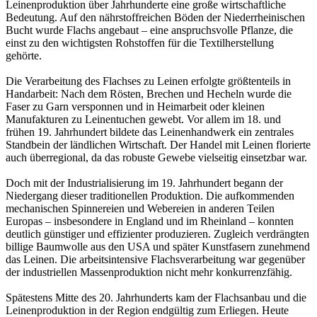
Leinenproduktion über Jahrhunderte eine große wirtschaftliche
Bedeutung. Auf den nährstoffreichen Böden der Niederrheinischen
Bucht wurde Flachs angebaut – eine anspruchsvolle Pflanze, die
einst zu den wichtigsten Rohstoffen für die Textilherstellung
gehörte.
Die Verarbeitung des Flachses zu Leinen erfolgte größtenteils in
Handarbeit: Nach dem Rösten, Brechen und Hecheln wurde die
Faser zu Garn versponnen und in Heimarbeit oder kleinen
Manufakturen zu Leinentuchen gewebt. Vor allem im 18. und
frühen 19. Jahrhundert bildete das Leinenhandwerk ein zentrales
Standbein der ländlichen Wirtschaft. Der Handel mit Leinen florierte
auch überregional, da das robuste Gewebe vielseitig einsetzbar war.
Doch mit der Industrialisierung im 19. Jahrhundert begann der
Niedergang dieser traditionellen Produktion. Die aufkommenden
mechanischen Spinnereien und Webereien in anderen Teilen
Europas – insbesondere in England und im Rheinland – konnten
deutlich günstiger und effizienter produzieren. Zugleich verdrängten
billige Baumwolle aus den USA und später Kunstfasern zunehmend
das Leinen. Die arbeitsintensive Flachsverarbeitung war gegenüber
der industriellen Massenproduktion nicht mehr konkurrenzfähig.
Spätestens Mitte des 20. Jahrhunderts kam der Flachsanbau und die
Leinenproduktion in der Region endgültig zum Erliegen. Heute