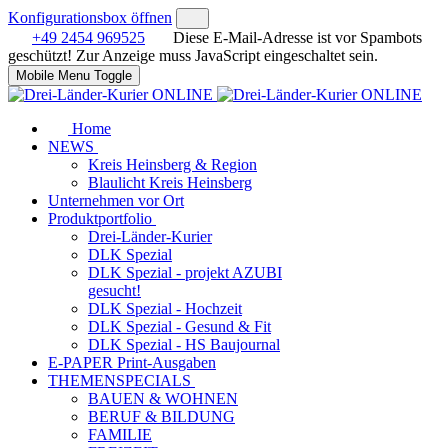
Konfigurationsbox öffnen
+49 2454 969525
Diese E-Mail-Adresse ist vor Spambots
geschützt! Zur Anzeige muss JavaScript eingeschaltet sein.
Mobile Menu Toggle
Home
NEWS
Kreis Heinsberg & Region
Blaulicht Kreis Heinsberg
Unternehmen vor Ort
Produktportfolio
Drei-Länder-Kurier
DLK Spezial
DLK Spezial - projekt AZUBI
gesucht!
DLK Spezial - Hochzeit
DLK Spezial - Gesund & Fit
DLK Spezial - HS Baujournal
E-PAPER Print-Ausgaben
THEMENSPECIALS
BAUEN & WOHNEN
BERUF & BILDUNG
FAMILIE