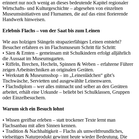
erinnert nur noch wenig an dieses bedeutende Kapitel regionaler
Wirtschafts- und Kulturgeschichte – abgesehen von einzelnen
Museumsinitiativen und Flurnamen, die auf das einst florierende
Handwerk hinweisen.
Erlebnis Flachs – von der Saat bis zum Leinen
Wie aus holzigen Stängeln strapazierfähiges Leinen entsteht?
Besucher erfahren es im Flachsmuseum Schritt für Schritt:
• Säen & Ernten – gemeinsam mit Schulkindern erfolgt alljährlich
die Aussaat im Museumsgarten.
• Riffeln, Brechen, Hecheln, Spinnen & Weben – erfahrene Führer
zeigen Arbeitstechniken an originalen Geräten.
• Werkstatt & Museumsshop – im „Leinenlädchen“ gibt’s
Tischwäsche, Servietten und ausgewählte Leinenwaren.
• Flachsdiplom – wer alles mitmacht und selber an den Gerätren
arbeitet, erhält eine Urkunde – beliebt bei Schulklassen, Gruppen
oder Einzelbesuchern.
Warum sich ein Besuch lohnt
• Wissen greifbar erleben – statt trockener Texte lernt man
Flachsanbau mit allen Sinnen kennen.
• Tradition & Nachhaltigkeit – Flachs als umweltfreundliches,
vielseitiges Naturprodukt gewinnt heute wieder Bedeutung. Die