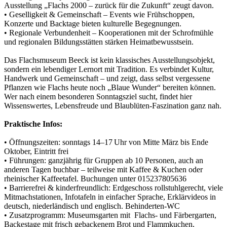
Ausstellung „Flachs 2000 – zurück für die Zukunft“ zeugt davon.
• Geselligkeit & Gemeinschaft – Events wie Frühschoppen,
Konzerte und Backtage bieten kulturelle Begegnungen.
• Regionale Verbundenheit – Kooperationen mit der Schrofmühle
und regionalen Bildungsstätten stärken Heimatbewusstsein.
Das Flachsmuseum Beeck ist kein klassisches Ausstellungsobjekt,
sondern ein lebendiger Lernort mit Tradition. Es verbindet Kultur,
Handwerk und Gemeinschaft – und zeigt, dass selbst vergessene
Pflanzen wie Flachs heute noch „Blaue Wunder“ bereiten können.
Wer nach einem besonderen Sonntagsziel sucht, findet hier
Wissenswertes, Lebensfreude und Blaublüten-Faszination ganz nah.
Praktische Infos:
• Öffnungszeiten: sonntags 14–17 Uhr von Mitte März bis Ende
Oktober, Eintritt frei
• Führungen: ganzjährig für Gruppen ab 10 Personen, auch an
anderen Tagen buchbar – teilweise mit Kaffee & Kuchen oder
rheinischer Kaffeetafel. Buchungen unter 015237805636
• Barrierefrei & kinderfreundlich: Erdgeschoss rollstuhlgerecht, viele
Mitmachstationen, Infotafeln in einfacher Sprache, Erklärvideos in
deutsch, niederländisch und englisch. Behinderten-WC
• Zusatzprogramm: Museumsgarten mit Flachs- und Färbergarten,
Backestage mit frisch gebackenem Brot und Flammkuchen,