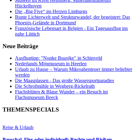
Museen im Kreis Heinsberg: Mineralienmuseum
Hückelhoven
Die „Big Five“ im Herzen Limburgs
Bunte Lichterwelt und Strukturwandel, der begeistert: Das
Phoenix-Gelände in Dortmund
Französische Lebensart in Belgien - Ein Tagesausflug ins
nahe Lüttich
Neue Beiträge
Ausflugtipp: "Nonke Buusjke" in Schinveld
Nederlands Mijnmuseum in Heerlen
Urlaub zu Hause – Warum Mikroabenteuer immer beliebter
werden
Die Maasplassen - Das große Wassersportparadies
Die Schrofmühle in Wegberg-Rickelrath
Flachsblüten & Blaue Wunder – ein Besuch im
Flachsmuseum Beeck
THEMENSPECIALS
Reise & Urlaub
Pauschal, Flex oder individuell: Rechte und Risiken