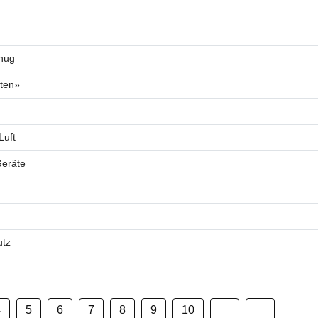
enug
sten»
Luft
Geräte
utz
4
5
6
7
8
9
10