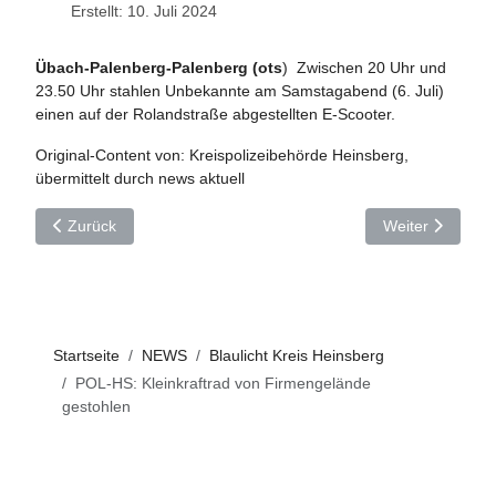
Erstellt: 10. Juli 2024
Übach-Palenberg-Palenberg (ots
) Zwischen 20 Uhr und
23.50 Uhr stahlen Unbekannte am Samstagabend (6. Juli)
einen auf der Rolandstraße abgestellten E-Scooter.
Original-Content von: Kreispolizeibehörde Heinsberg,
übermittelt durch news aktuell
Vorheriger Beitrag: POL-HS: Zigarettenautomat entwendet
Nächster Beitra
Zurück
Weiter
Startseite
NEWS
Blaulicht Kreis Heinsberg
POL-HS: Kleinkraftrad von Firmengelände
gestohlen