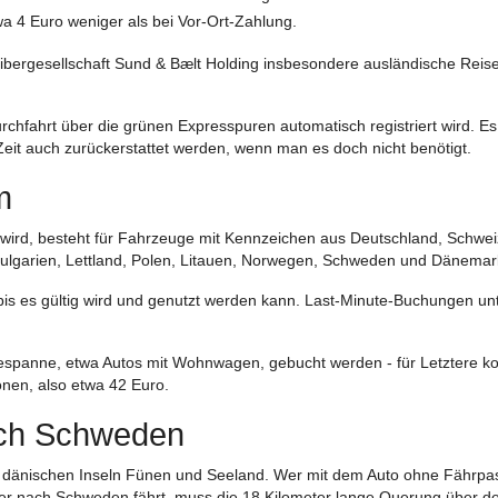
a 4 Euro weniger als bei Vor-Ort-Zahlung.
eibergesellschaft Sund & Bælt Holding insbesondere ausländische Reis
rchfahrt über die grünen Expresspuren automatisch registriert wird. Es
eit auch zurückerstattet werden, wenn man es doch nicht benötigt.
m
ird, besteht für Fahrzeuge mit Kennzeichen aus Deutschland, Schwei
 Bulgarien, Lettland, Polen, Litauen, Norwegen, Schweden und Dänema
is es gültig wird und genutzt werden kann. Last-Minute-Buchungen u
Gespanne, etwa Autos mit Wohnwagen, gebucht werden - für Letztere ko
ronen, also etwa 42 Euro.
nach Schweden
ie dänischen Inseln Fünen und Seeland. Wer mit dem Auto ohne Fährpa
er nach Schweden fährt, muss die 18 Kilometer lange Querung über d