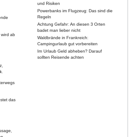
und Risiken
Powerbanks im Flugzeug: Das sind die
Regeln
ende
Achtung Gefahr: An diesen 3 Orten
badet man lieber nicht
 wird ab
Waldbrände in Frankreich:
Campingurlaub gut vorbereiten
Im Urlaub Geld abheben? Darauf
sollten Reisende achten
z,
rk.
nterwegs
stet das
ssage,
en