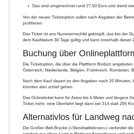
Das sind umgerechnet rund 27,50 Euro und damit etw
Von der neuen Ticketoption sollen nach Angaben der Betr
profitieren.
Das Ticket ist ans Nummernschild geknüpft, das bei der Du
dem Kaufdatum 30 Tage gültig und kann innerhalb dieser Z
Buchung über Onlineplattfor
Die Ticketoption, die über die Plattform
Brobizz
angeboten w
Österreich, Niederlande, Belgien, Frankreich, Rumänien,
Nach dem Kauf dauert es den Angaben nach 20 Minuten, b
könnten also schief gehen.
Das Onlineticket kann für Autos bis 6 Meter und längere 
Ticket mehr, eine Überfahrt liegt dann bei 314 statt 205 K
Alternativlos für Landweg 
Die Großer-Belt-Brücke («Storebæltsbroen») verbindet d
sondern nur übers Land in Richtung Kopenhagen und weit