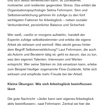
und sich selbst verwirklichen kann, ist zufriedener,
motivierter und resilienter gegenüber Stress. Das erklärt die
Organisationspsychologin Selma Fehrmann. Sinn und
Selbstverwirklichung gehören ihr zufolge zu den fünf
wichtigsten Faktoren für Arbeitsglück – neben sozialer
Verbundenheit, persönlicher Balance und Sicherheit.
Wer weiß, «wofür er morgens aufsteht», handelt der
Expertin zufolge selbstbestimmter und erlebe die eigene
Arbeit als wirksam und wertvoll. Was steckt genau hinter
dem Begriff Selbstverwirklichung? Laut Fehrmann, die auch
als Autorin und Beraterin tätig ist, geht es darum, das zu tun,
was den eigenen Talenten, Interessen und Werten
entspricht. Wer seine Stärken im Job einsetzen kann, erlebe
zum Beispiel häufiger sogenannte Flow-Zustände, fühle sich
wirksam und empfinde mehr Freude bei der Arbeit.
Kleine Übungen: Wie sich Arbeitsglück beeinflussen
lässt
Die gute Nachricht: «Jeder kann sein eigenes Arbeitsglück
aktiv beeinflussen», sagt Fehrmann. Zentral sei hier die