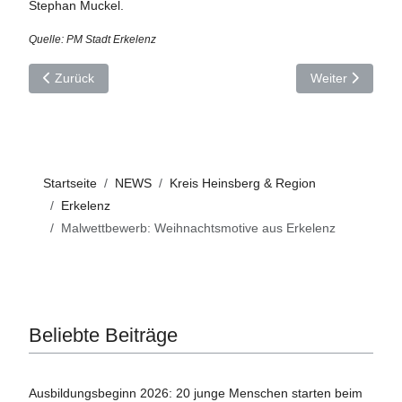
Stephan Muckel.
Quelle: PM Stadt Erkelenz
Vorheriger Beitrag: Erkelenz: Herbstferienprogramm mit tolle
Nächster Beitrag
Zurück
Weiter
Startseite
NEWS
Kreis Heinsberg & Region
Erkelenz
Malwettbewerb: Weihnachtsmotive aus Erkelenz
Beliebte Beiträge
Ausbildungsbeginn 2026: 20 junge Menschen starten beim