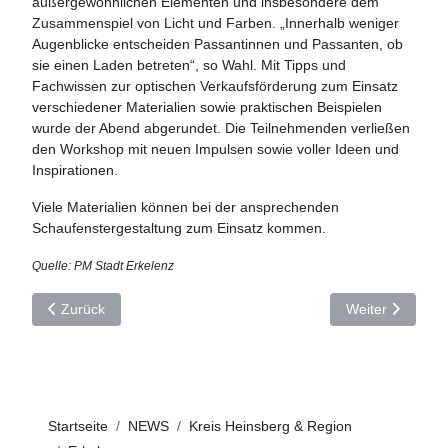
außergewöhnlichen Elementen und insbesondere dem
Zusammenspiel von Licht und Farben. „Innerhalb weniger
Augenblicke entscheiden Passantinnen und Passanten, ob
sie einen Laden betreten“, so Wahl. Mit Tipps und
Fachwissen zur optischen Verkaufsförderung zum Einsatz
verschiedener Materialien sowie praktischen Beispielen
wurde der Abend abgerundet. Die Teilnehmenden verließen
den Workshop mit neuen Impulsen sowie voller Ideen und
Inspirationen.
Viele Materialien können bei der ansprechenden
Schaufenstergestaltung zum Einsatz kommen.
Quelle: PM Stadt Erkelenz
Vorheriger Beitrag: Zeitreise durch West- und Ostdeutschland –
Nächster Beitra
Zurück
Weiter
Startseite
NEWS
Kreis Heinsberg & Region