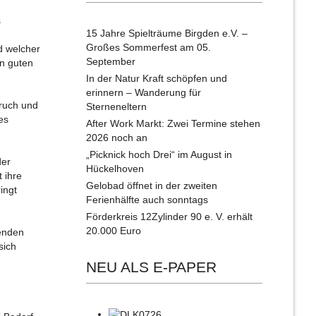
s
15 Jahre Spielträume Birgden e.V. –
Großes Sommerfest am 05.
d welcher
September
in guten
In der Natur Kraft schöpfen und
erinnern – Wanderung für
bruch und
Sterneneltern
es
After Work Markt: Zwei Termine stehen
2026 noch an
„Picknick hoch Drei“ im August in
der
Hückelhoven
 ihre
Gelobad öffnet in der zweiten
ingt
Ferienhälfte auch sonntags
Förderkreis 12Zylinder 90 e. V. erhält
20.000 Euro
denden
sich
NEU ALS E-PAPER