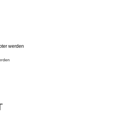
bter werden
erden
T