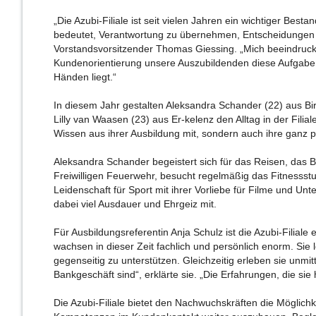
„Die Azubi-Filiale ist seit vielen Jahren ein wichtiger Bes
bedeutet, Verantwortung zu übernehmen, Entscheidungen z
Vorstandsvorsitzender Thomas Giessing. „Mich beeindruck
Kundenorientierung unsere Auszubildenden diese Aufgabe m
Händen liegt.“
In diesem Jahr gestalten Aleksandra Schander (22) aus Bir
Lilly van Waasen (23) aus Er-kelenz den Alltag in der Filial
Wissen aus ihrer Ausbildung mit, sondern auch ihre ganz p
Aleksandra Schander begeistert sich für das Reisen, das B
Freiwilligen Feuerwehr, besucht regelmäßig das Fitnessstu
Leidenschaft für Sport mit ihrer Vorliebe für Filme und Unt
dabei viel Ausdauer und Ehrgeiz mit.
Für Ausbildungsreferentin Anja Schulz ist die Azubi-Filiale
wachsen in dieser Zeit fachlich und persönlich enorm. Si
gegenseitig zu unterstützen. Gleichzeitig erleben sie unmi
Bankgeschäft sind“, erklärte sie. „Die Erfahrungen, die si
Die Azubi-Filiale bietet den Nachwuchskräften die Möglichke