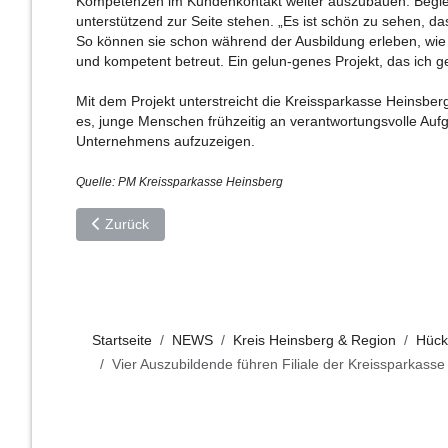
Kompetenzen im Kundenkontakt weiter auszubauen. Begleit
unterstützend zur Seite stehen. „Es ist schön zu sehen, d
So können sie schon während der Ausbildung erleben, wie 
und kompetent betreut. Ein gelun-genes Projekt, das ich g
Mit dem Projekt unterstreicht die Kreissparkasse Heinsberg
es, junge Menschen frühzeitig an verantwortungsvolle Auf
Unternehmens aufzuzeigen.
Quelle: PM Kreissparkasse Heinsberg
Vorheriger Beitrag: „Halden Heights“ – 1. Inliner- und S
Zurück
Startseite
NEWS
Kreis Heinsberg & Region
Hück
Vier Auszubildende führen Filiale der Kreissparkass