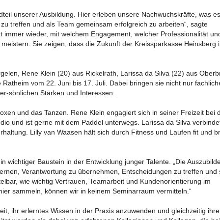
tandteil unserer Ausbildung. Hier erleben unsere Nachwuchskräfte, was e
u treffen und als Team gemeinsam erfolgreich zu arbeiten“, sagte
t immer wieder, mit welchem Engagement, welcher Professionalität un
eistern. Sie zeigen, dass die Zukunft der Kreissparkasse Heinsberg 
gelen, Rene Klein (20) aus Rickelrath, Larissa da Silva (22) aus Ober
e Ratheim vom 22. Juni bis 17. Juli. Dabei bringen sie nicht nur fachlich
er-sönlichen Stärken und Interessen.
oxen und das Tanzen. Rene Klein engagiert sich in seiner Freizeit bei 
dio und ist gerne mit dem Paddel unterwegs. Larissa da Silva verbindet
erhaltung. Lilly van Waasen hält sich durch Fitness und Laufen fit und br
 ein wichtiger Baustein in der Entwicklung junger Talente. „Die Auszubil
e lernen, Verantwortung zu übernehmen, Entscheidungen zu treffen und 
ttelbar, wie wichtig Vertrauen, Teamarbeit und Kundenorientierung im
e hier sammeln, können wir in keinem Seminarraum vermitteln.“
it, ihr erlerntes Wissen in der Praxis anzuwenden und gleichzeitig ihre