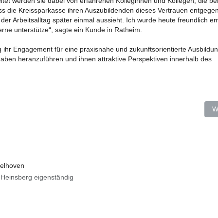
et werden sie dabei von erfahrenen Kolleginnen und Kollegen, die be
ass die Kreissparkasse ihren Auszubildenden dieses Vertrauen entgegen
der Arbeitsalltag später einmal aussieht. Ich wurde heute freundlich 
erne unterstütze“, sagte ein Kunde in Ratheim.
 ihr Engagement für eine praxisnahe und zukunftsorientierte Ausbildung.
gaben heranzuführen und ihnen attraktive Perspektiven innerhalb des
cooter-Contest
N
W
elhoven
e Heinsberg eigenständig