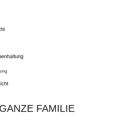
cht
penhaltung
tung
icht
GANZE FAMILIE