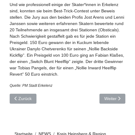
Und wie professionell einige der Skater*innen in Erkelenz
sind, konnten sie beim Best-Trick-Contest unter Beweis
stellen. Die Jury aus den beiden Profis Jost Arens und Lenni
Janssen sowie weiteren erfahrenen Skatern bewertete rund
20 Teilnehmende an insgesamt drei Stationen (Obsticals).
Nach Schwierigkeit gestaffelt gab es für jede Station ein
Preisgeld. 150 Euro gewann der in Kuckum lebende
Ukrainer Danylo Chetverenko für seinen „Nollie Backside
Kickflip“. Ein Preisgeld von 100 Euro ging an Fabian Klaßes,
der einen „Switch Blunt Heelflip“ zeigte. Der dritte Gewinner
war Tobias Pangels, der für einen „Nollie Inward Heelflip
Revert“ 50 Euro einstrich.
Quelle: PM Stadt Erkelenz
Vorheriger Beitrag: Erkelenz: Erfolgreiche Sporttreibende geehr
Nächster Beitra
Zurück
Weiter
Startseite
NEWS
Kreis Heinsberg & Region