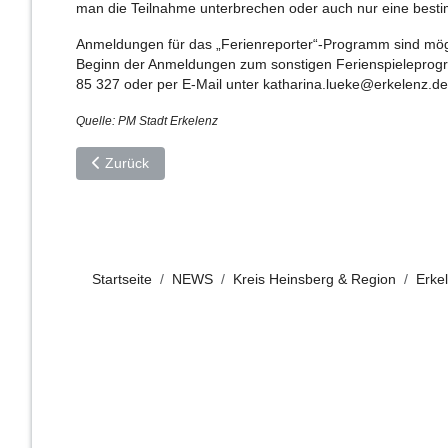
man die Teilnahme unterbrechen oder auch nur eine besti
Anmeldungen für das „Ferienreporter“-Programm sind mög
Beginn der Anmeldungen zum sonstigen Ferienspieleprogra
85 327 oder per E-Mail unter
katharina.lueke@erkelenz.de
Quelle: PM Stadt Erkelenz
Vorheriger Beitrag: Barrierefreiheit: Veranstaltungsraum
Zurück
Startseite
NEWS
Kreis Heinsberg & Region
Erke