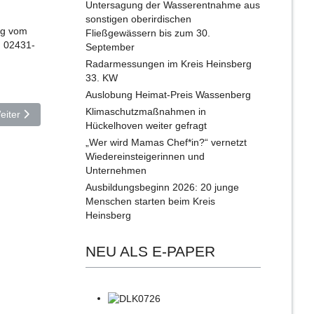
Untersagung der Wasserentnahme aus
sonstigen oberirdischen
ig vom
Fließgewässern bis zum 30.
. 02431-
September
Radarmessungen im Kreis Heinsberg
33. KW
Auslobung Heimat-Preis Wassenberg
Klimaschutzmaßnahmen in
ächster Beitrag: School‘s Out Party im Erka-Bad
eiter
Hückelhoven weiter gefragt
„Wer wird Mamas Chef*in?“ vernetzt
Wiedereinsteigerinnen und
Unternehmen
Ausbildungsbeginn 2026: 20 junge
Menschen starten beim Kreis
Heinsberg
NEU ALS E-PAPER