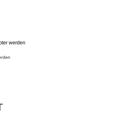
bter werden
erden
T