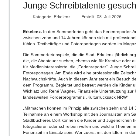
Junge Schreibtalente gesuc
Kategorie:
Erkelenz
Erstellt: 08. Juli 2026
Erkelenz.
In den Sommerferien geht das Ferienreporter-An
zwischen zehn und 14 Jahren können sich mit professionel
fühlen. Textbeiträge und Fotoreportagen werden im Magazin 
Die Sommerferienspiele, die die Stadt Erkelenz jährlich org
die, die Abenteuer suchen, ebenso wie für Kreative oder au
für Medieninteressierte: die „Ferienreporter“. Junge Schr
Fotoreportagen. Am Ende wird eine professionelle Zeitschrif
Nachwuchskräfte. Auch in diesem Jahr steht ein Besuch der
dem Programm. Begleitet und betreut werden die Kinder u
Wichlatz und René Wagner. Finanzielle Unterstützung zur
landesweiten Förderprogramms „Kulturrucksack NRW“.
„Mitmachen können im Prinzip alle zwischen zehn und 14 Ja
Teilnahme an einem Workshop mit den Journalisten am Sam
Stadtbücherei. Dort können die Kinder und Jugendlichen h
fotografieren oder schreiben wollen und welche Themen 
Ferienzeit im Einsatz sein. Wer zuerst mit den Eltern in 