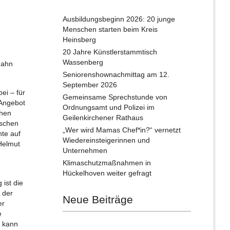
Ausbildungsbeginn 2026: 20 junge
Menschen starten beim Kreis
Heinsberg
20 Jahre Künstlerstammtisch
Wassenberg
Zahn
Seniorenshownachmittag am 12.
September 2026
ei – für
Gemeinsame Sprechstunde von
 Angebot
Ordnungsamt und Polizei im
chen
Geilenkirchener Rathaus
ischen
„Wer wird Mamas Chef*in?“ vernetzt
nte auf
Wiedereinsteigerinnen und
Helmut
Unternehmen
Klimaschutzmaßnahmen in
Hückelhoven weiter gefragt
ist die
 der
Neue Beiträge
er
e
m kann