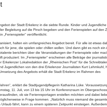
ht
gebot der Stadt Erkelenz in die siebte Runde. Kinder und Jugendliche
ler Begleitung auf die Pirsch begeben und den Ferienspielen auf den 
„Ferienspieler“ veröffentlicht.
anisiert, halten ein umfangreiches Angebot bereit. Für alle ist etwas dab
ch für jene, die spielen oder chillen wollen. Und dann gibt es noch ein
eibtalente berichten über die Veranstaltungen der Ferienspiele oder ma
t produziert: Im „Ferienspieler“ erscheinen alle Beiträge der journalist
 Erkelenzer Lokalredaktion der „Rheinischen Post“ für die Schreibtale
nd Jugendlichen von den drei Erkelenzer Journalisten Kurt Lehmkuhl, 
 Umsetzung des Angebots erhält die Stadt Erkelenz im Rahmen des
hren“, erklärt die Stadtjugendpflegerin Katharina Lüke. Voraussetzung 
stag, 11. Juli, von 13 bis 15 Uhr im Konferenzraum im Obergeschoss
erausfinden, ob sie Ferienreportagen erstellen möchten und dabei lieb
möglicherweise in Frage kommen. „Natürlich muss niemand die gesamt
den Urlaub fährt, kann zu einem späteren Zeitpunkt einsteigen. Außerde