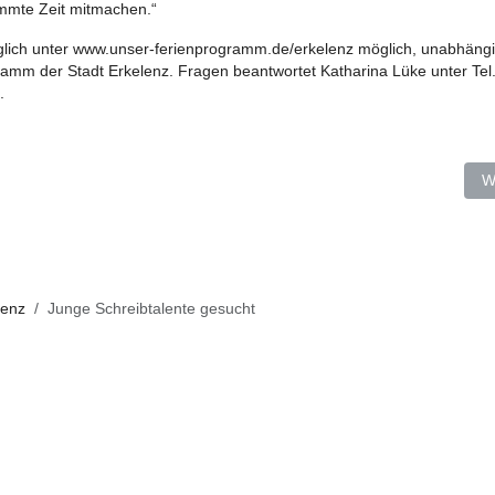
mmte Zeit mitmachen.“
lich unter www.unser-ferienprogramm.de/erkelenz möglich, unabhäng
mm der Stadt Erkelenz. Fragen beantwortet Katharina Lüke unter Tel
.
 der Leonhardskapelle jetzt mit Aufzug zugänglich
N
W
lenz
Junge Schreibtalente gesucht