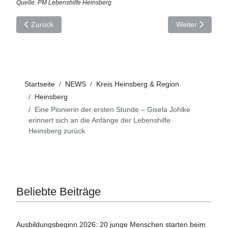
Quelle: PM Lebenshilfe Heinsberg
Vorheriger Beitrag: Radarmessungen im Kreis Heinsberg 24. 
Nächster Beitra
Zurück
Weiter
Startseite
NEWS
Kreis Heinsberg & Region
Heinsberg
Eine Pionierin der ersten Stunde – Gisela Johlke
erinnert sich an die Anfänge der Lebenshilfe
Heinsberg zurück
Beliebte Beiträge
Ausbildungsbeginn 2026: 20 junge Menschen starten beim