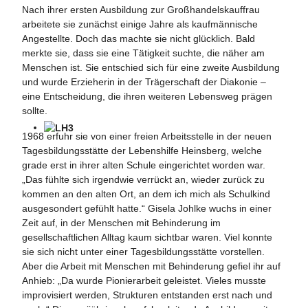
Nach ihrer ersten Ausbildung zur Großhandelskauffrau
arbeitete sie zunächst einige Jahre als kaufmännische
Angestellte. Doch das machte sie nicht glücklich. Bald
merkte sie, dass sie eine Tätigkeit suchte, die näher am
Menschen ist. Sie entschied sich für eine zweite Ausbildung
und wurde Erzieherin in der Trägerschaft der Diakonie –
eine Entscheidung, die ihren weiteren Lebensweg prägen
sollte.
1968 erfuhr sie von einer freien Arbeitsstelle in der neuen
Gisela Johlke blickt zurück auf ein ereignisreiches Laben, das sie 
Tagesbildungsstätte der Lebenshilfe Heinsberg, welche
grade erst in ihrer alten Schule eingerichtet worden war.
(Foto: Lebenshilfe Heinsberg)
„Das fühlte sich irgendwie verrückt an, wieder zurück zu
kommen an den alten Ort, an dem ich mich als Schulkind
ausgesondert gefühlt hatte.“ Gisela Johlke wuchs in einer
Zeit auf, in der Menschen mit Behinderung im
gesellschaftlichen Alltag kaum sichtbar waren. Viel konnte
sie sich nicht unter einer Tagesbildungsstätte vorstellen.
Aber die Arbeit mit Menschen mit Behinderung gefiel ihr auf
Anhieb: „Da wurde Pionierarbeit geleistet. Vieles musste
improvisiert werden, Strukturen entstanden erst nach und