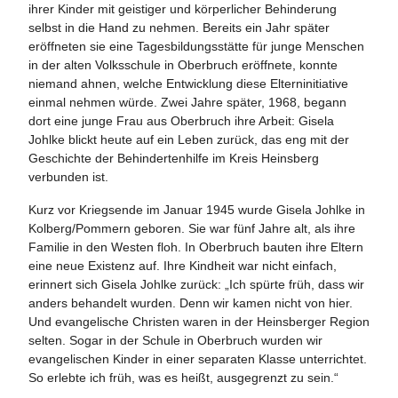
ihrer Kinder mit geistiger und körperlicher Behinderung
(Foto: Lebenshilfe Heinsberg)
selbst in die Hand zu nehmen. Bereits ein Jahr später
eröffneten sie eine Tagesbildungsstätte für junge Menschen
in der alten Volksschule in Oberbruch eröffnete, konnte
niemand ahnen, welche Entwicklung diese Elterninitiative
einmal nehmen würde. Zwei Jahre später, 1968, begann
dort eine junge Frau aus Oberbruch ihre Arbeit: Gisela
Johlke blickt heute auf ein Leben zurück, das eng mit der
Geschichte der Behindertenhilfe im Kreis Heinsberg
verbunden ist.
Kurz vor Kriegsende im Januar 1945 wurde Gisela Johlke in
Kolberg/Pommern geboren. Sie war fünf Jahre alt, als ihre
Familie in den Westen floh. In Oberbruch bauten ihre Eltern
eine neue Existenz auf. Ihre Kindheit war nicht einfach,
erinnert sich Gisela Johlke zurück: „Ich spürte früh, dass wir
anders behandelt wurden. Denn wir kamen nicht von hier.
Und evangelische Christen waren in der Heinsberger Region
selten. Sogar in der Schule in Oberbruch wurden wir
evangelischen Kinder in einer separaten Klasse unterrichtet.
So erlebte ich früh, was es heißt, ausgegrenzt zu sein.“