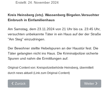
Erstellt: 24. November 2024
Kreis Heinsberg
(ots)
. Wassenberg Birgelen.Versuchter
Einbruch in Einfamilienhaus
Am Samstag, dem 23.11.2024 von 21 Uhr bis ca. 23:45 Uhr,
versuchten unbekannte Täter in ein Haus auf der der Straße
"Am Steg" einzudringen.
Der Bewohner stellte Hebelspuren an der Haustür fest. Die
Täter gelangten nicht ins Haus. Die Kriminalpolizei sicherte
Spuren und nahm die Ermittlungen auf.
Original-Content von: Kreispolizeibehörde Heinsberg, übermittelt
durch news aktuel
l (Link zum Original-Content)
Vorheriger Beitrag: POL-HS: Waschboxautomat aufgebrochen
Nächster Beitra
Zurück
Weiter