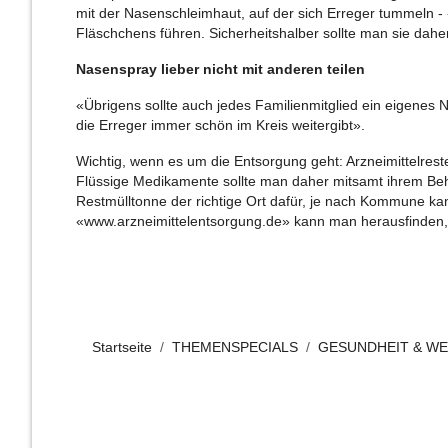
mit der Nasenschleimhaut, auf der sich Erreger tummeln - 
Fläschchens führen. Sicherheitshalber sollte man sie dahe
Nasenspray lieber nicht mit anderen teilen
«Übrigens sollte auch jedes Familienmitglied ein eigene
die Erreger immer schön im Kreis weitergibt».
Wichtig, wenn es um die Entsorgung geht: Arzneimittelreste
Flüssige Medikamente sollte man daher mitsamt ihrem Behäl
Restmülltonne der richtige Ort dafür, je nach Kommune kan
«www.arzneimittelentsorgung.de» kann man herausfinden, w
Startseite
THEMENSPECIALS
GESUNDHEIT & W