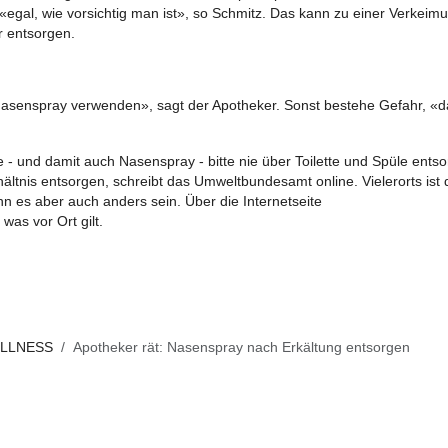
«egal, wie vorsichtig man ist», so Schmitz. Das kann zu einer Verkeim
r entsorgen.
s Nasenspray verwenden», sagt der Apotheker. Sonst bestehe Gefahr, «
 - und damit auch Nasenspray - bitte nie über Toilette und Spüle entso
tnis entsorgen, schreibt das Umweltbundesamt online. Vielerorts ist 
n es aber auch anders sein. Über die Internetseite
as vor Ort gilt.
ELLNESS
Apotheker rät: Nasenspray nach Erkältung entsorgen